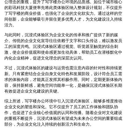
公理念的重视，提升了写字楼办公环境的品质感。如位于城市核心
的彩讯科技大厦便率先将此类体验区纳入整体设计规划，不仅提升
了写字楼的商业价值，也强化了企业的文化软实力。通过这样的空
间创新，企业能够吸引并留住更多优秀人才，为文化建设注入持续
活力。
与此同时，沉浸式体验区为企业文化的传承和推广提供了新的媒
介。传统的企业文化宣导往往依赖于文字和口头传达，难以激发员
工的深度共鸣。沉浸式体验区通过视觉、听觉甚至触觉的综合刺
激，使企业价值观和使命感更加生动具体，帮助员工在潜移默化中
内化企业精神，促进文化理念的深层次认同。
不过，沉浸式体验区的建设与运营也需注意内容的针对性和持续更
新。只有紧密结合企业自身文化特色和发展阶段，设计符合员工需
求的体验内容，才能真正发挥其积极作用。同时，定期更新体验内
容，保持新鲜感，避免空间功能单一化，是确保沉浸式体验区长期
有效促进企业文化建设的关键。
综上所述，写字楼办公环境中引入沉浸式体验区，能够多维度推动
企业文化的塑造和深化。它不仅提升了员工的工作体验和团队协
作，也促进了企业核心价值观的认同和传播。随着企业对文化建设
的重视不断提升，沉浸式体验区有望成为未来办公空间的重要组成
部分，为企业文化注入持续的创新活力和生命力。