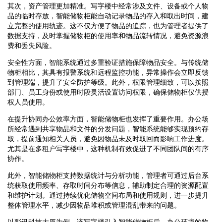
其次，资产管理更加精准。写字楼中经常涉及文件、设备或个人物
品的临时存放，智能储物柜能自动记录物品的存入和取出时间，建
立完整的使用轨迹。这不仅方便了物品的追踪，也为管理者提供了
数据支持，及时掌握储物柜的使用率和物品流转情况，避免资源浪
费和丢失风险。
安全性方面，智能系统通过多重验证措施保障物品安全。与传统储
物柜相比，其具有报警系统和远程监控功能，异常操作会立即反馈
到管理端，提升了安全防护等级。此外，权限管理细致，可以按照
部门、员工身份或使用时段灵活设置访问权限，确保储物柜仅供授
权人员使用。
在提升协同办公效率方面，智能储物柜也发挥了重要作用。办公场
所经常遇到共享物品和文件的分发问题，智能系统能够实现预约存
取，提前通知相关人员，避免因物品未及时取回而影响工作进度。
尤其是在多租户写字楼中，这种机制有效促进了不同团队间的有序
协作。
此外，智能储物柜支持数据统计与分析功能，管理者可通过后台系
统获取使用频率、存取时间分布等信息，辅助制定合理的资源配置
和维护计划。通过持续优化储物空间布局和使用规则，进一步提升
整体管理水平，减少因物品堆积或管理混乱带来的问题。
以彩讯科技大厦为例，该写字楼引入智能储物柜后，办公环境的物