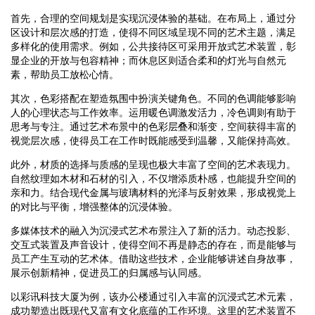
首先，合理的空间规划是实现沉浸体验的基础。在布局上，通过分
区设计和层次感的打造，使得不同区域呈现不同的艺术主题，满足
多样化的使用需求。例如，公共接待区可采用开放式艺术装置，彰
显企业的开放与包容精神；而休息区则适合柔和的灯光与自然元
素，帮助员工放松心情。
其次，色彩搭配在塑造氛围中扮演关键角色。不同的色调能够影响
人的心理状态与工作效率。运用暖色调激发活力，冷色调则有助于
思考与专注。通过艺术布景中的色彩层叠和渐变，空间获得丰富的
视觉层次感，使得员工在工作时既能感受到温馨，又能保持高效。
此外，材质的选择与质感的呈现也极大丰富了空间的艺术表现力。
自然纹理如木材和石材的引入，不仅增添质朴感，也能提升空间的
亲和力。结合现代金属与玻璃材料的光泽与反射效果，形成视觉上
的对比与平衡，增强整体的沉浸体验。
多媒体技术的融入为沉浸式艺术布景注入了新的活力。动态投影、
交互式装置及声音设计，使得空间不再是静态的存在，而是能够与
员工产生互动的艺术体。借助这些技术，企业能够讲述自身故事，
展示创新精神，促进员工的归属感与认同感。
以彩讯科技大厦为例，该办公楼通过引入丰富的沉浸式艺术元素，
成功塑造出既现代又富有文化底蕴的工作环境。这里的艺术装置不