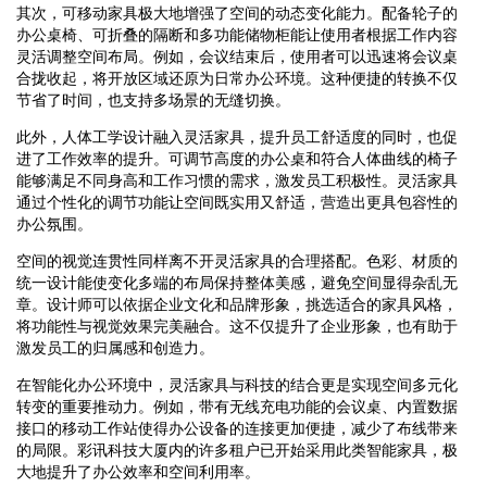
其次，可移动家具极大地增强了空间的动态变化能力。配备轮子的
办公桌椅、可折叠的隔断和多功能储物柜能让使用者根据工作内容
灵活调整空间布局。例如，会议结束后，使用者可以迅速将会议桌
合拢收起，将开放区域还原为日常办公环境。这种便捷的转换不仅
节省了时间，也支持多场景的无缝切换。
此外，人体工学设计融入灵活家具，提升员工舒适度的同时，也促
进了工作效率的提升。可调节高度的办公桌和符合人体曲线的椅子
能够满足不同身高和工作习惯的需求，激发员工积极性。灵活家具
通过个性化的调节功能让空间既实用又舒适，营造出更具包容性的
办公氛围。
空间的视觉连贯性同样离不开灵活家具的合理搭配。色彩、材质的
统一设计能使变化多端的布局保持整体美感，避免空间显得杂乱无
章。设计师可以依据企业文化和品牌形象，挑选适合的家具风格，
将功能性与视觉效果完美融合。这不仅提升了企业形象，也有助于
激发员工的归属感和创造力。
在智能化办公环境中，灵活家具与科技的结合更是实现空间多元化
转变的重要推动力。例如，带有无线充电功能的会议桌、内置数据
接口的移动工作站使得办公设备的连接更加便捷，减少了布线带来
的局限。彩讯科技大厦内的许多租户已开始采用此类智能家具，极
大地提升了办公效率和空间利用率。