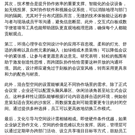
其次，技术整合是提升协作效率的重要支撑。智能化的会议设备，
如无线投屏、实时协作软件和视频会议系统，可以消除地理与部门
间的隔阂。尤其对于分布式团队而言，无缝的技术体验能让远程参
与者与现场成员平等沟通，避免信息断层。此外，交互式白板或数
字便签墙等工具也能帮助团队更直观地梳理思路，确保每个人都能
贡献观点。
第三，环境心理学在空间设计中的应用不容忽视。柔和的灯光、舒
适的座椅以及自然元素的融入（如绿植或木质装饰）可以降低会议
中的紧张感，让参与者更愿意表达意见。研究表明，轻松的氛围有
助于激发创造性思维，而跨团队协作恰恰需要这种开放的沟通环
境。因此，设计师应避免过于刻板的会议室风格，转而采用更具亲
和力的配色与材质。
此外，混合型空间的设置能够满足不同协作场景的需求。除了正式
会议室，企业还可以配置头脑风暴区、休闲洽谈角甚至站立式会议
点。这种多样性让团队能够根据讨论内容选择合适的环境，例如创
意策划适合宽松的沙发区，而数据复盘则可能需要更专注的封闭空
间。通过提供多种选择，员工可以更高效地切换工作模式。
最后，文化引导与空间设计需相辅相成。即使硬件条件优越，如果
企业缺乏协作文化，空间的价值也难以充分发挥。因此，管理层可
以通过定期举办跨部门活动、设立共享项目目标等方式，鼓励员工